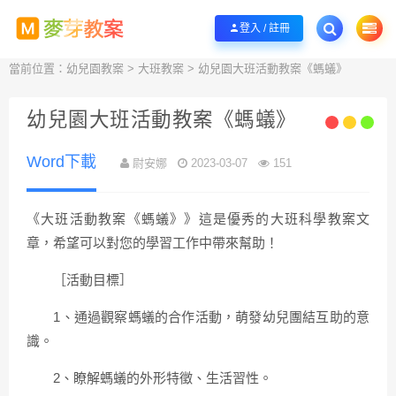
歡迎您光臨麥芽教案，本站提供教PPT、教案、圖片、影片、幼兒園資源下載!
立
登入 / 註冊
當前位置：
幼兒園教案
>
大班教案
> 幼兒園大班活動教案《螞蟻》
幼兒園大班活動教案《螞蟻》
Word下載
尉安娜
2023-03-07
151
《大班活動教案《螞蟻》》這是優秀的大班科學教案文
章，希望可以對您的學習工作中帶來幫助！
［活動目標］
1、通過觀察螞蟻的合作活動，萌發幼兒團結互助的意
識。
2、瞭解螞蟻的外形特徵、生活習性。