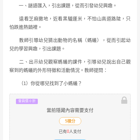
一、謎語匯入，引出課題，從而引發幼兒興趣。
遠看芝麻撒地，近看黑驢運米，不怕山高道路陡，只
怕跌進熱鍋裡。
教師引導幼兒猜出動物的名稱（螞蟻），從而引起幼
兒的學習興趣，引出課題。
二、出示幼兒觀察螞蟻的課件，引導幼兒說出自己觀
察到的螞蟻的外形特徵和活動情況。教師提問：
（1）你從哪兒找到了小螞蟻？
會員價 0 折
當前隱藏內容需要支付
5積分
已有
0
人支付