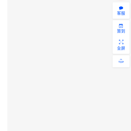
客服
簽到
全屏