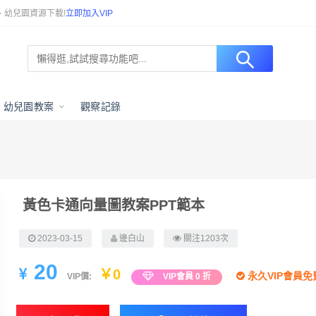
、幼兒園資源下載!
立即加入VIP
幼兒園教案
觀察記錄
黃色卡通向量圖教案PPT範本
2023-03-15
邊白山
關注1203次
20
￥0
永久VIP會員免
VIP價:
VIP會員 0 折