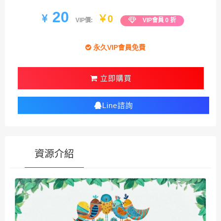
20
￥0
VIP價:
VIP會員 0 折
永久VIP會員免費
立即購買
Line諮詢
資源介紹
有疑問？請點選複製連結諮詢！